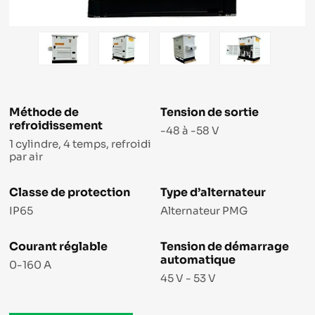
Méthode de
Tension de sortie
refroidissement
-48 à -58 V
1 cylindre, 4 temps, refroidi
par air
Classe de protection
Type d’alternateur
IP65
Alternateur PMG
Courant réglable
Tension de démarrage
automatique
0-160 A
45 V - 53 V