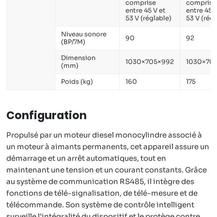
comprise
comprise
entre 45 V et
entre 45 
53 V (réglable)
53 V (régl
Niveau sonore
90
92
(BP/7M)
Dimension
1030×705×992
1030×70
(mm)
Poids (kg)
160
175
Configuration
Propulsé par un moteur diesel monocylindre associé à
un moteur à aimants permanents, cet appareil assure un
démarrage et un arrêt automatiques, tout en
maintenant une tension et un courant constants. Grâce
au système de communication RS485, il intègre des
fonctions de télé-signalisation, de télé-mesure et de
télécommande. Son système de contrôle intelligent
surveille l’intégralité du dispositif et le protège contre