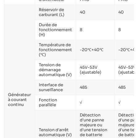
Réservoir de
40
40
carburant (L)
Durée de
fonctionnement
8
8
(H)
Température de
fonctionnement
-20℃+40℃
-20℃+4
(℃)
Tension de
45V-53V
45V-53V
démarrage
(ajustable)
(ajustabl
automatique (V)
Interface de
485
485
surveillance
Générateur
à courant
Fonction
√
√
continu
parallèle
Détection
Détectio
d'une panne
d'une pa
majeure ou
majeure 
Tension d'arrêt
d'une tension
d'une ten
automatique (V)
de batterie
de batter