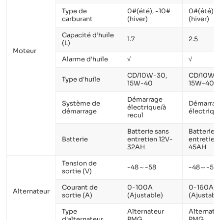
Type de
0#(été), -10#
0#(été), 
carburant
(hiver)
(hiver)
Capacité d’huile
1.7
2.5
(L)
Moteur
Alarme d'huile
√
√
CD/10W-30,
CD/10W-
Type d'huile
15W-40
15W-40
Démarrage
Système de
Démarra
électrique/à
démarrage
électriqu
recul
Batterie sans
Batterie 
Batterie
entretien 12V-
entretien
32AH
45AH
Tension de
-48～-58
-48～-58
sortie (V)
Courant de
0-100A
0-160A
Alternateur
sortie (A)
(Ajustable)
(Ajustabl
Type
Alternateur
Alternate
d'alternateur
PMG
PMG