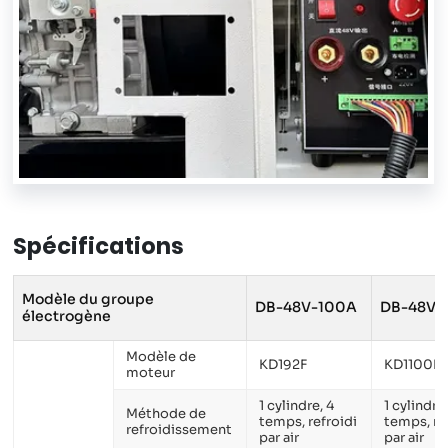
Spécifications
Modèle du groupe
DB-48V-100A
DB-48V-
électrogène
Modèle de
KD192F
KD1100F
moteur
1 cylindre, 4
1 cylindre,
Méthode de
temps, refroidi
temps, re
refroidissement
par air
par air