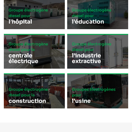
Groupe électrogène
Groupe électrogène
diesel pour
diesel pour
l’hôpital
l’éducation
Groupe électrogène
Groupe électrogène
diesel pour la
diesel pour
centrale
l’industrie
électrique
extractive
Groupe électrogène
Groupes électrogènes
diesel pour la
pour
construction
l'usine