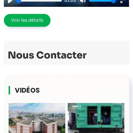
01:05
Play
Mute
Ente
full
Voir les détails
Nous Contacter
VIDÉOS