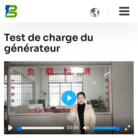

Test de charge du
générateur
Play
00:39
Play
Mute
Ente