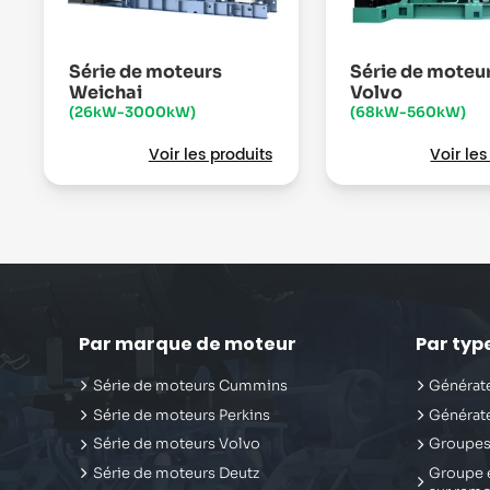
Série de moteurs
Série de moteu
Weichai
Volvo
(26kW-3000kW)
(68kW-560kW)
Voir les produits
Voir les
Par marque de moteur
Par typ
Série de moteurs Cummins
Générate
Série de moteurs Perkins
Générate
Série de moteurs Volvo
Groupes
Série de moteurs Deutz
Groupe é