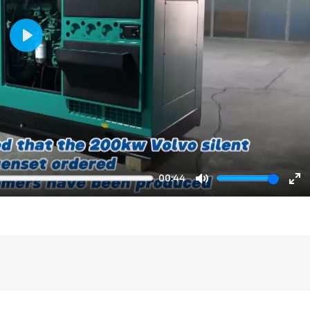
Play
00:44
Mute
En
fu