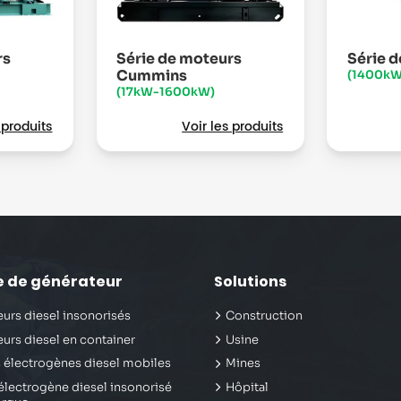
rs
Série de moteurs
Série 
Cummins
(1400k
(17kW-1600kW)
 produits
Voir les produits
e de générateur
Solutions
urs diesel insonorisés
Construction
urs diesel en container
Usine
 électrogènes diesel mobiles
Mines
lectrogène diesel insonorisé
Hôpital