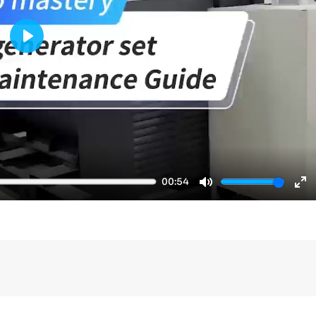
Play
00:54
Mute
En
fu