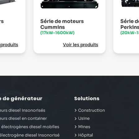
rs
Série de moteurs
Série 
Cummins
Perkin
(17kW-1600kW)
(20kW-
 produits
Voir les produits
e de générateur
Solutions
urs diesel insonorisés
Construction
urs diesel en container
Usine
 électrogènes diesel mobiles
Mines
lectrogène diesel insonorisé
Hôpital