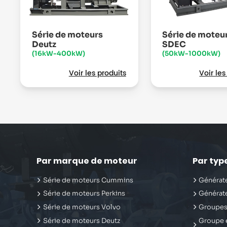
Série de moteurs
Série de moteu
Deutz
SDEC
(16kW-400kW)
(50kW-1000kW)
Voir les produits
Voir les
Par marque de moteur
Par typ
Série de moteurs Cummins
Générate
Série de moteurs Perkins
Générate
Série de moteurs Volvo
Groupes
Série de moteurs Deutz
Groupe é