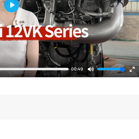
Play
00:49
Mute
En
fu