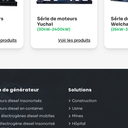
rs
Série de moteurs
Série 
Yuchai
Weicha
(30kW-2400kW)
(26kW-
 produits
Voir les produits
e de générateur
Solutions
urs diesel insonorisés
Construction
urs diesel en container
Usine
 électrogènes diesel mobiles
Mines
lectrogène diesel insonorisé
Hôpital