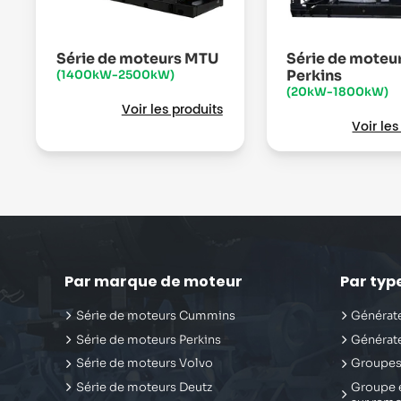
Série de moteurs MTU
Série de moteu
Perkins
(1400kW-2500kW)
(20kW-1800kW)
Voir les produits
Voir les
Par marque de moteur
Par typ
Série de moteurs Cummins
Générate
Série de moteurs Perkins
Générate
Série de moteurs Volvo
Groupes
Série de moteurs Deutz
Groupe é